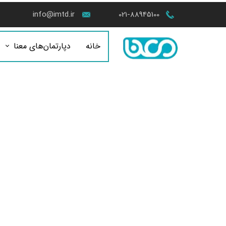
info@imtd.ir
021-88945100
خانه
دپارتمان‌های معنا