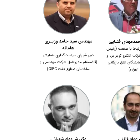
مهندس سید حامد وزیـری
مدمهدی فنـایی
هامانه
رتباط با صنعت (رئیس
دبیر شورای سیاست‌گذاری همایش
کت الکترو کویر یزد و
(قائم‌مقام مدیرعامل شرکت مهندسی و
ندگان اتاق بازرگانی
ساختمان صنایع نفت OIEC)
تهران)
 عماد قائنی
دکتر شـهداد شعبانی