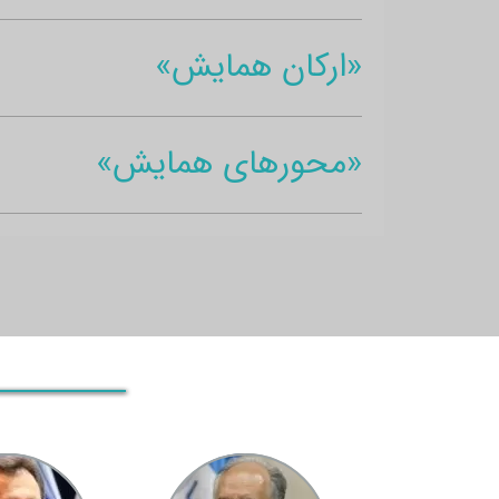
«ارکان همایش»
«محورهای همایش»