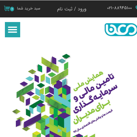
021-88945100
ورود
/
ثبت نام
سبد خرید شما
۰
حساب کاربری من
تغییر گذر واژه
سفارشات
خروج از حساب کاربری