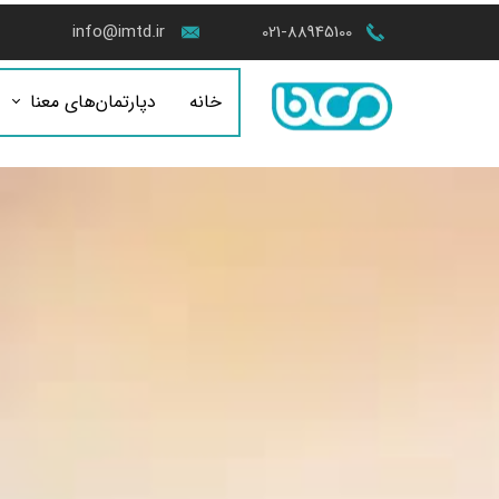
info@imtd.ir
021-88945100
خانه
دپارتمان‌های معنا