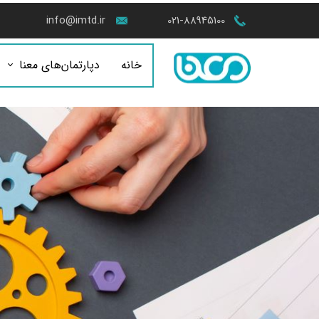
info@imtd.ir
021-88945100
خانه
دپارتمان‌های معنا