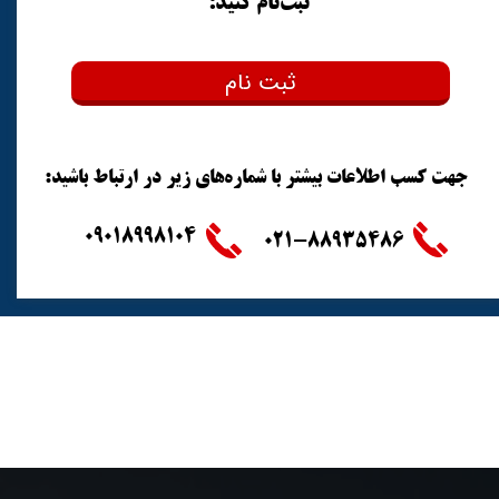
ثبت‌نام کنید:
ثبت نام
​جهت کسب اطلاعات بیشتر با شماره‌های زیر در ارتباط باشید:
09018998104
​021-88935486