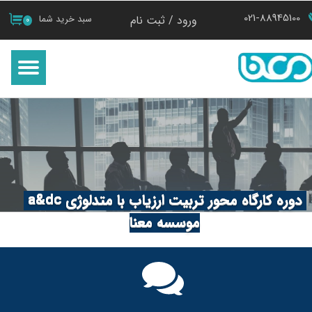
021-88945100
ورود
/
ثبت نام
سبد خرید شما
۰
حساب کاربری من
تغییر گذر واژه
سفارشات
خروج از حساب کاربری
​دوره کارگاه محور تربیت ارزیاب با متدلوژی a&dc
موسسه معنا