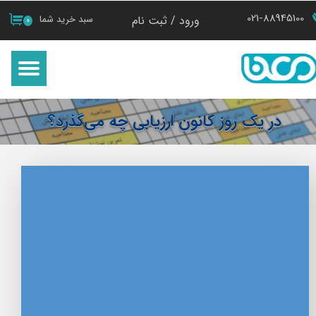
021-88945100
ورود
/
ثبت نام
سبد خرید شما
۰
حساب کاربری من
تغییر گذر واژه
سفارشات
در یک روز کانون ارزیابی چه می‌گذرد؟
خروج از حساب کاربری