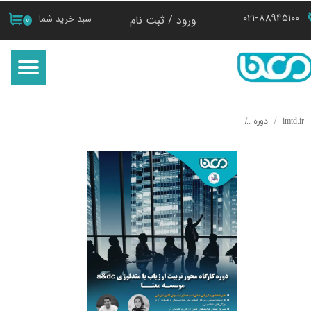
021-88945100
ورود
/
ثبت نام
سبد خرید شما
۰
حساب کاربری من
تغییر گذر واژه
سفارشات
imtd.ir
دوره
​دوره کارگاه محور تربیت ارزیاب با متدلوژی a&dc موسسه معنا
خروج از حساب کاربری