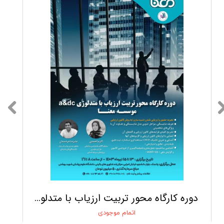
​دوره کارگاه محور تربیت ارزیاب با متدلوژی a&dc موسسه معنا
اتمام موجودی