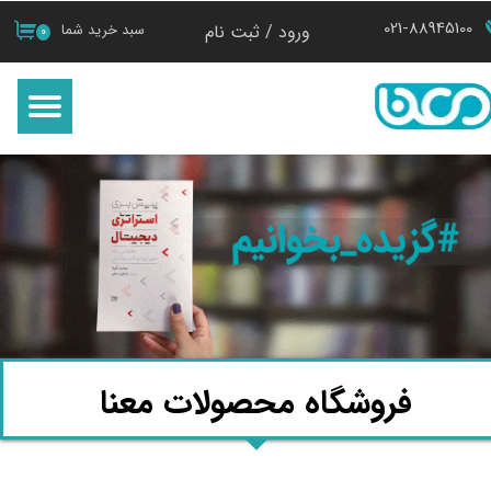
021-88945100
ورود
/
ثبت نام
سبد خرید شما
۰
حساب کاربری من
تغییر گذر واژه
سفارشات
خروج از حساب کاربری
فروشگاه محصولات معنا