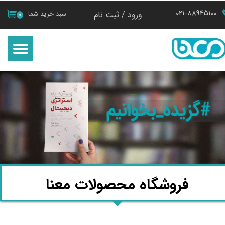
021-88945100
ورود
/
ثبت نام
سبد خرید شما
۰
حساب کاربری من
تغییر گذر واژه
سفارشات
خروج از حساب کاربری
فروشگاه محصولات معنا