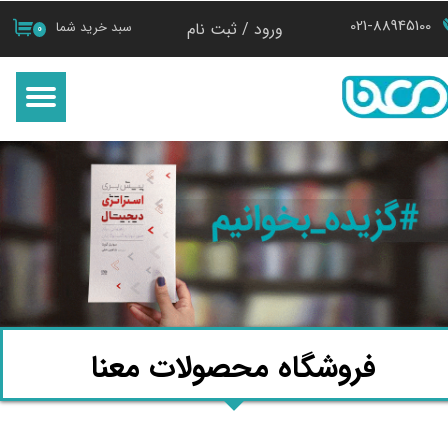
021-88945100
ورود
/
ثبت نام
سبد خرید شما
۰
حساب کاربری من
تغییر گذر واژه
سفارشات
خروج از حساب کاربری
فروشگاه محصولات معنا