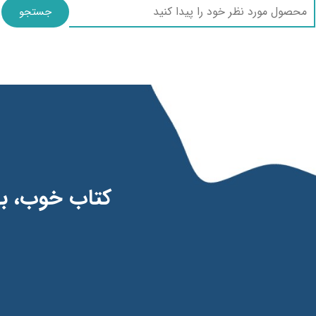
جستجو
​​کتاب خوب، 