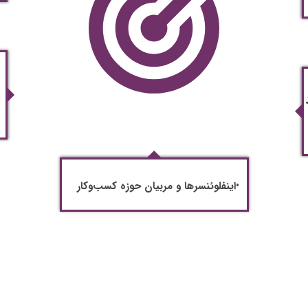
•اینفلوئنسرها و مربیان حوزه کسب‌وکار