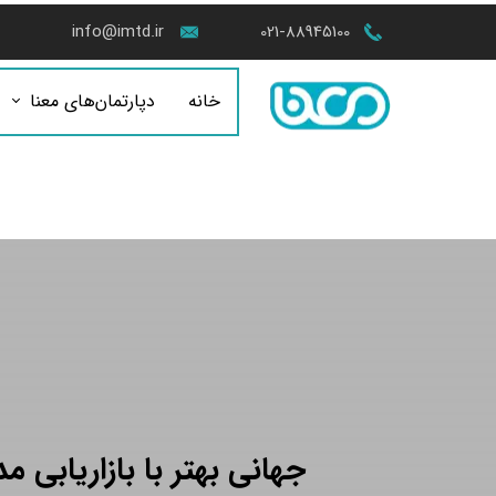
info@imtd.ir
021-88945100
خانه
دپارتمان‌های معنا
جهانی بهتر با بازاریابی م