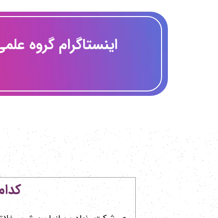
​اینستاگرام گروه علمی
کدام