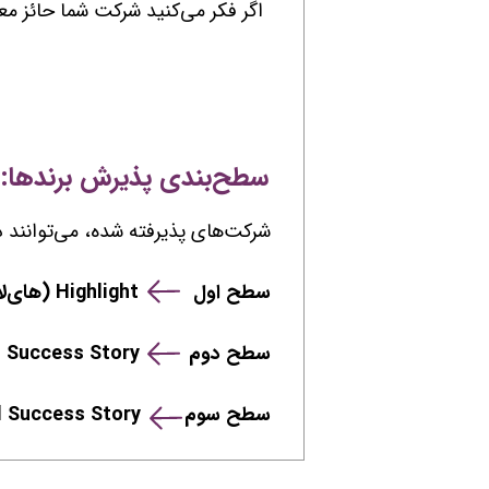
اگر فکر می‌کنید شرکت شما حائز معی
سطح‌بندی پذیرش برندها:
​شرکت‌های پذیرفته شده، می‌توانند 
سطح اول Highlight (های‌لایت) شامل 300 کلمه از نکات برجسته موفقیت برند
سطح دوم Normal Success Story (داستان موفقیت استاندارد) شامل 1000 کلمه از داستان موفقیت برند
سطح سوم Full Success Story (داستان موفقیت کامل) شامل 2000 کلمه از داستان موفقیت برند