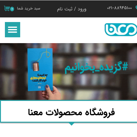
021-88945100
ورود
/
ثبت نام
سبد خرید شما
۰
حساب کاربری من
تغییر گذر واژه
سفارشات
خروج از حساب کاربری
فروشگاه محصولات معنا