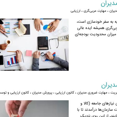
دیران
یران
،
مهارت مربی‌گری
،
ارزیابی
یه به سفر خودسازی است،
ی‌گری همیشه ایده عالی
ر میزان محدودیت بودجه‌ای
دیران
ریت
،
مهارت ضروری مدیران
،
کانون ارزیابی
،
پرورش مدیران
،
کانون ارزیابی و توس
نیازهای جامعه (کالا و
ازمان‌ها درآمدند تا با
ند، از این روی نزدیک‌