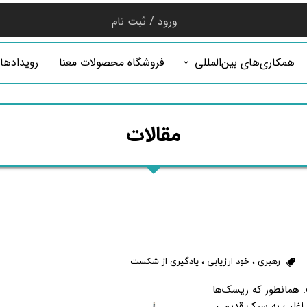
ورود
/
ثبت نام
حساب کاربری من
همکاری‌های بین‌المللی
فروشگاه محصولات معنا
رویدادها
تغییر گذر واژه
سفارشات
​​مقالات​​​​​​​
خروج از حساب
کاربری
رهبری
،
خود ارزیابی
،
یادگیری از شکست
 همانطور که ریسک‌ها
ن اغلب به سبک قدیمی